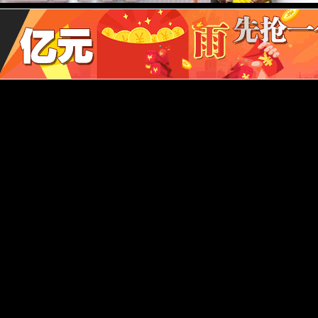
邮箱：
shuxuexy@swjtu.edu.cn
通信地址：四川省成都市郫都区犀安路
号 tyc4
999
数学在线学习平台
扬华素质网
教务处
党委教师工
西南交通大学
精品课程
-品牌官网 新闻中心
数学建模
招生就业
号西南交通大学
研究生院
人力资源部
党委组织部
实验中心