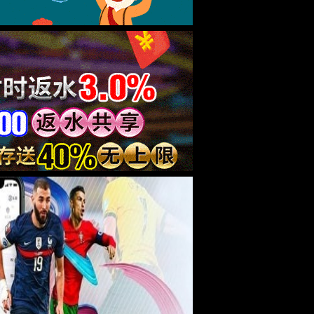
心和服务的对象，关心、支持校友的学习生
贡献而深感骄傲！